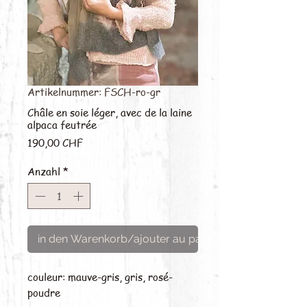
Artikelnummer: FSCH-ro-gr
Châle en soie léger, avec de la laine
alpaca feutrée
Preis
190,00 CHF
Anzahl
*
in den Warenkorb/ajouter au panier
couleur: mauve-gris, gris, rosé-
poudre