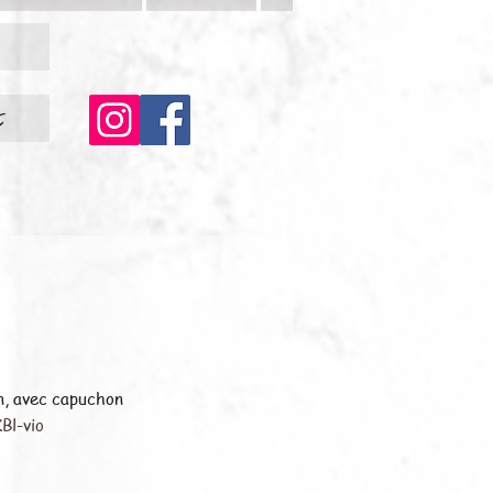
c
n, avec capuchon
Bl-vio