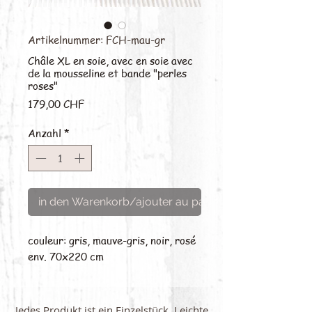
Artikelnummer: FCH-mau-gr
Châle XL en soie, avec en soie avec
de la mousseline et bande "perles
roses"
Preis
179,00 CHF
Anzahl
*
in den Warenkorb/ajouter au panier
couleur: gris, mauve-gris, noir, rosé
env. 70x220 cm
Jedes Produkt ist ein Einzelstück. Leichte