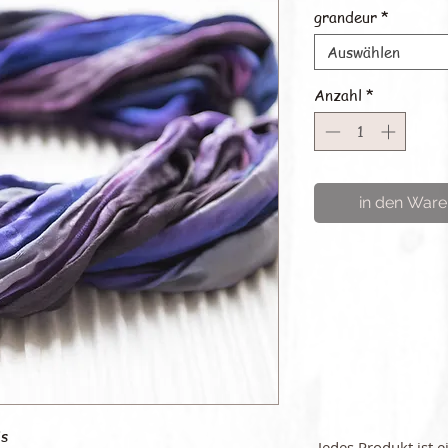
grandeur
*
Auswählen
Anzahl
*
in den Ware
is
Jedes Produkt ist e