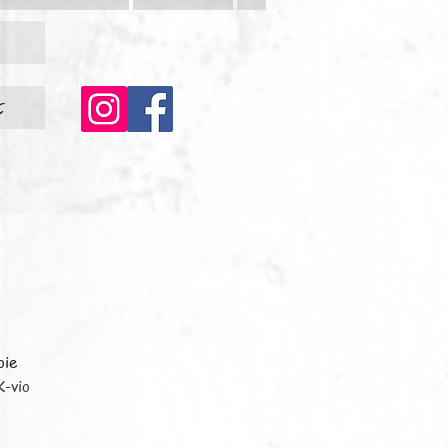
c
oie
K-vio