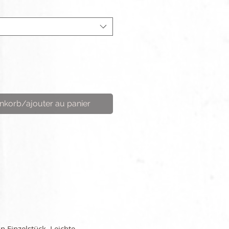
nkorb/ajouter au panier
in Einzelstück. Leichte