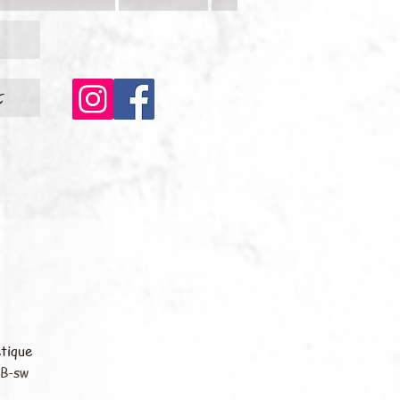
c
étique
MB-sw