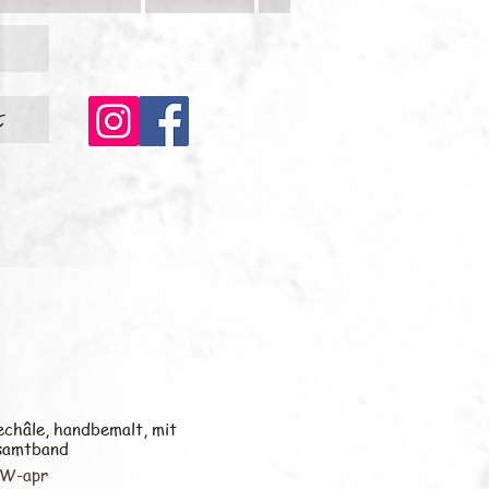
c
echâle, handbemalt, mit
samtband
HW-apr