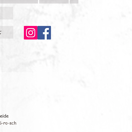
c
eide
S-ro-sch