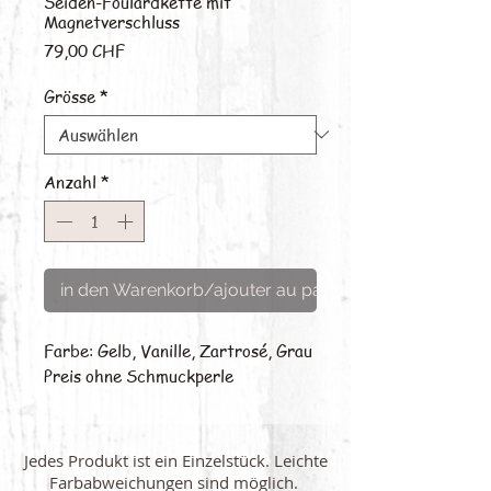
Seiden-Foulardkette mit
Magnetverschluss
Preis
79,00 CHF
Grösse
*
Anzahl
*
in den Warenkorb/ajouter au panier
Farbe: Gelb, Vanille, Zartrosé, Grau
Preis ohne Schmuckperle
Jedes Produkt ist ein Einzelstück. Leichte
Farbabweichungen sind möglich.