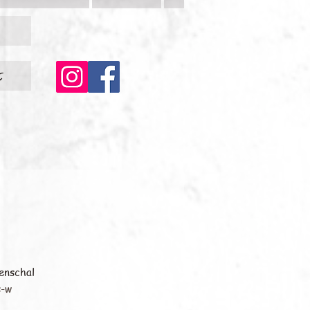
c
enschal
s-w