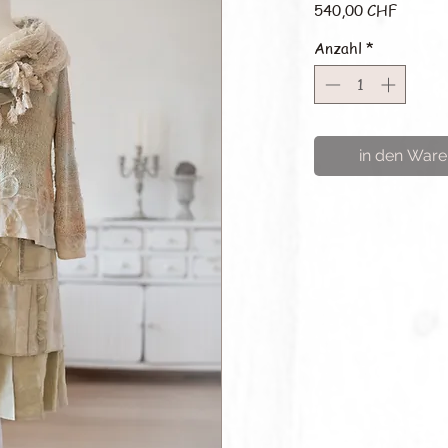
Preis
540,00 CHF
Anzahl
*
in den Ware